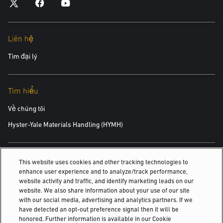
Liên hệ
Tìm đại lý
Tìm hiểu
Về chúng tôi
Hyster-Yale Materials Handling (HYMH)
Việc làm
This website uses cookies and other tracking technologies to
enhance user experience and to analyze/track performance,
Việc làm
website activity and traffic, and identify marketing leads on our
website. We also share information about your use of our site
with our social media, advertising and analytics partners. If we
have detected an opt-out preference signal then it will be
© 2026 Hyster-Yale Materials Handling, Inc., all rights reserved.
honored. Further information is available in our Cookie