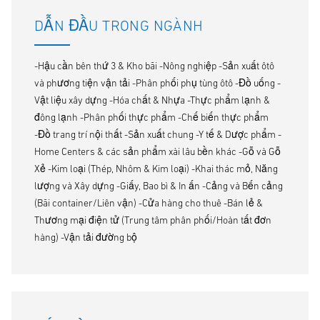
DẪN ĐẦU TRONG NGÀNH
-Hậu cần bên thứ 3 & Kho bãi -Nông nghiệp -Sản xuất ôtô
và phương tiện vận tải -Phân phối phụ tùng ôtô -Đồ uống -
Vật liệu xây dựng -Hóa chất & Nhựa -Thực phẩm lạnh &
đông lạnh -Phân phối thực phẩm -Chế biến thực phẩm
-Đồ trang trí nội thất -Sản xuất chung -Y tế & Dược phẩm -
Home Centers & các sản phẩm xài lâu bền khác -Gỗ và Gỗ
Xẻ -Kim loại (Thép, Nhôm & Kim loại) -Khai thác mỏ, Năng
lượng và Xây dựng -Giấy, Bao bì & In ấn -Cảng và Bến cảng
(Bãi container/Liên vận) -Cửa hàng cho thuê -Bán lẻ &
Thương mại điện tử (Trung tâm phân phối/Hoàn tất đơn
hàng) -Vận tải đường bộ