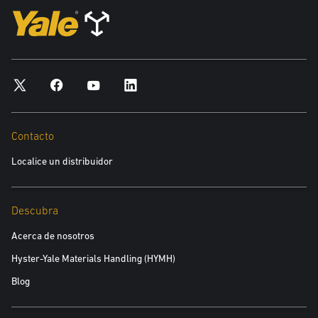
Dirección
*obligatorio
Ciudad
*obligatorio
Contacto
Código Postal
Localice un distribuidor
*obligatorio
Descubra
Producto en el que tiene interés
Acerca de nosotros
*obligatorio
Hyster-Yale Materials Handling (HYMH)
Blog
Área de Interés:
Equipos Nuevos