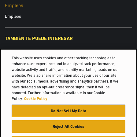
Empleos
Equipos Usados
Empleos
Alquileres
TAMBIÉN TE PUEDE INTERESAR
Yale Robotics
This website uses cookies and other tracking technologies to
Inspirando soluciones desde 1875.
enhance user experience and to analyze/track performance,
website activity and traffic, and identify marketing leads on our
website. We also share information about your use of our site
Industrias
with our social media, advertising and analytics partners. If we
Comentarios
have detected an opt-out preference signal then it will be
© 2026 Hyster-Yale Materials Handling, Inc., Todos los derechos
honored. Further information is available in our Cookie
reservados.
Policy.
Cookie Policy
Do Not Sell My Data
Certificación
Política de privacidad
Política de uso Aceptable
Términos de Uso
Política de cookies
A Yale y a nuestros Distribuidores nos gustaría contactar con usted
Reject All Cookies
en relación con nuestros productos y servicios. Si desea que le