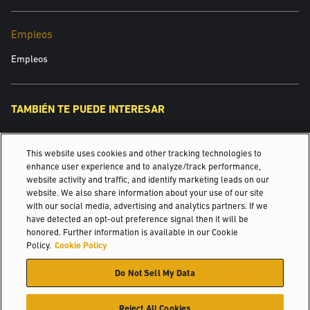
Empleos
Empleos
TAMBIÉN TE PUEDE INTERESAR
¿Cómo evolucionará su almacén en los próximos 5 años?
This website uses cookies and other tracking technologies to
Yale Robotics
enhance user experience and to analyze/track performance,
website activity and traffic, and identify marketing leads on our
website. We also share information about your use of our site
Yale Vision
with our social media, advertising and analytics partners. If we
have detected an opt-out preference signal then it will be
© 2026 Hyster-Yale Materials Handling, Inc., Todos los derechos
honored. Further information is available in our Cookie
reservados.
Policy.
Cookie Policy
Do Not Sell My Data
Certificación
Política de privacidad
Política de uso Aceptable
Términos de Uso
Política de cookies
Reject All Cookies