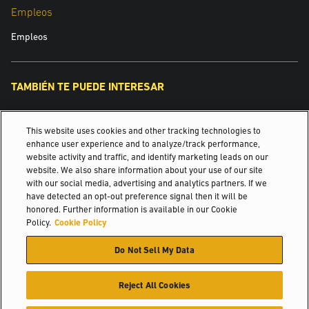
Empleos
Equipos Usados
Empleos
Alquileres
TAMBIÉN TE PUEDE INTERESAR
Yale Robotics
This website uses cookies and other tracking technologies to
Inspirando soluciones desde 1875.
enhance user experience and to analyze/track performance,
website activity and traffic, and identify marketing leads on our
website. We also share information about your use of our site
Industrias
with our social media, advertising and analytics partners. If we
Comentarios
have detected an opt-out preference signal then it will be
© 2026 Hyster-Yale Materials Handling, Inc., Todos los derechos
honored. Further information is available in our Cookie
reservados.
Policy.
Cookie Policy
Do Not Sell My Data
Certificación
Política de privacidad
Política de uso Aceptable
Términos de Uso
Política de cookies
A Yale y a nuestros Distribuidores nos gustaría contactar con usted
Reject All Cookies
en relación con nuestros productos y servicios. Si desea que le