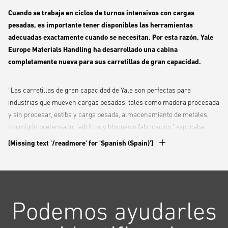
Cuando se trabaja en ciclos de turnos intensivos con cargas
pesadas, es importante tener disponibles las herramientas
adecuadas exactamente cuando se necesitan. Por esta razón, Yale
Europe Materials Handling ha desarrollado una cabina
completamente nueva para sus carretillas de gran capacidad.
“Las carretillas de gran capacidad de Yale son perfectas para
industrias que mueven cargas pesadas, tales como madera procesada
y sin procesar, estiba y carga pesada, almacenamiento de metales,
hormigón pretensado, ladrillos y bloques o fabricación," explicaba
Chris van der Werdt, Product Strategy Manager EMEA Big Trucks en
[Missing text '/readmore' for 'Spanish (Spain)']
Yale. “Con la nueva cabina, hemos creado un entorno para el operario
que potencia la productividad en aplicaciones exigentes.”
La nueva cabina está disponible en las carretillas Yale® GDP80-120DF,
Podemos ayudarles
GDP100DFS, GDP130-160EF y GDP160EF12.