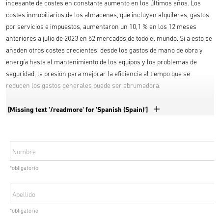
incesante de costes en constante aumento en los últimos años. Los
costes inmobiliarios de los almacenes, que incluyen alquileres, gastos
por servicios e impuestos, aumentaron un 10,1 % en los 12 meses
anteriores a julio de 2023 en 52 mercados de todo el mundo. Si a esto se
añaden otros costes crecientes, desde los gastos de mano de obra y
energía hasta el mantenimiento de los equipos y los problemas de
seguridad, la presión para mejorar la eficiencia al tiempo que se
reducen los gastos generales puede ser abrumadora.
[Missing text '/readmore' for 'Spanish (Spain)']
Muchas empresas pueden estar deseando que llegue el día en que las
soluciones automatizadas les ayuden a superar sus problemas
laborales. Sin embargo, para la mayoría de las empresas, ese día aún
está en el futuro y puede seguir siendo un sueño caro.
Nombre
*obligatorio
Afortunadamente, hay muchas soluciones del mundo real que pueden
ayudar a las empresas a lidiar con los problemas a los que se
Apellido
enfrentan hoy en día. Los planteamientos innovadores y las
inversiones estratégicas están ayudando a las empresas con visión de
*obligatorio