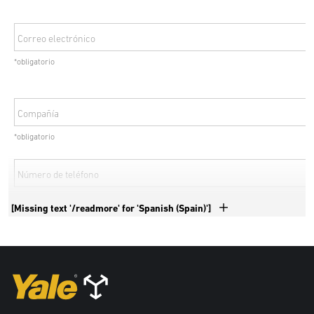
futuro no solo a capear el temporal, sino a prosperar en medio de estas
presiones financieras.
Correo electrónico
*obligatorio
Compañía
*obligatorio
Número de teléfono
*obligatorio
[Missing text '/readmore' for 'Spanish (Spain)']
País
*obligatorio
Código postal