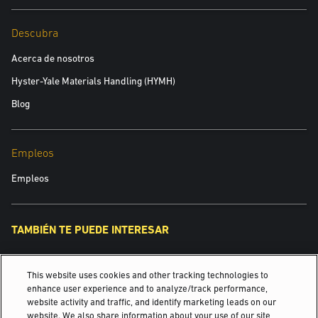
Descubra
Acerca de nosotros
Hyster-Yale Materials Handling (HYMH)
Blog
Empleos
Empleos
TAMBIÉN TE PUEDE INTERESAR
Yale Robotics
This website uses cookies and other tracking technologies to
Inspirando soluciones desde 1875.
enhance user experience and to analyze/track performance,
website activity and traffic, and identify marketing leads on our
website. We also share information about your use of our site
Industrias