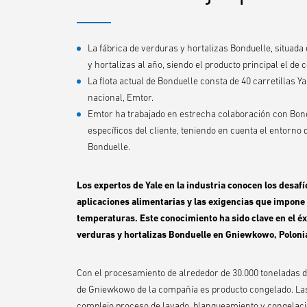
La fábrica de verduras y hortalizas Bonduelle, situad
y hortalizas al año, siendo el producto principal el de
La flota actual de Bonduelle consta de 40 carretillas Ya
nacional, Emtor.
Emtor ha trabajado en estrecha colaboración con Bondu
específicos del cliente, teniendo en cuenta el entorno
Bonduelle.
Los expertos de Yale en la industria conocen los desa
aplicaciones alimentarias y las exigencias que impone 
temperaturas. Este conocimiento ha sido clave en el éxit
verduras y hortalizas Bonduelle en Gniewkowo, Poloni
Con el procesamiento de alrededor de 30.000 toneladas de 
de Gniewkowo de la compañía es producto congelado. Las
complejo proceso de lavado, blanqueamiento y congelación