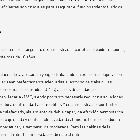
ficientes son cruciales para asegurar el funcionamiento fluido de
a
e de alquiler a largo plazo, suministradas por el distribuidor nacional,
ante más de 10 años.
ades de la aplicación y sigue trabajando en estrecha cooperación
uiler sean perfectamente adecuadas al entorno de trabajo. Las
 entornos refrigerados (0-4°C) a áreas dedicadas de
n llegar a -18°C, siendo por tanto necesario recurrir a soluciones
ratura controlada. Las carretillas Yale suministradas por Emtor
 calefactado, aislamiento de doble capa y calefacción termostática
trabajo cálido y confortable, ayudando al mismo tiempo a reducir el
mperatura y a temperatura moderada. Pero las cabinas de la
cuenta Emtor las necesidades de este cliente.