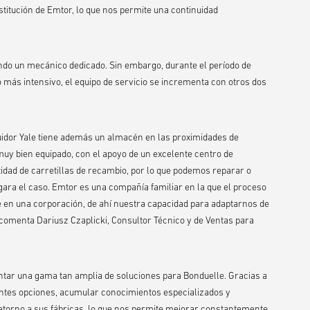
stitución de Emtor, lo que nos permite una continuidad
ndo un mecánico dedicado. Sin embargo, durante el período de
o más intensivo, el equipo de servicio se incrementa con otros dos
ibuidor Yale tiene además un almacén en las proximidades de
uy bien equipado, con el apoyo de un excelente centro de
tidad de carretillas de recambio, por lo que podemos reparar o
legara el caso. Emtor es una compañía familiar en la que el proceso
 en una corporación, de ahí nuestra capacidad para adaptarnos de
 comenta Dariusz Czaplicki, Consultor Técnico y de Ventas para
ntar una gama tan amplia de soluciones para Bonduelle. Gracias a
entes opciones, acumular conocimientos especializados y
retorno a sus fábricas, lo que nos permite mejorar constantemente