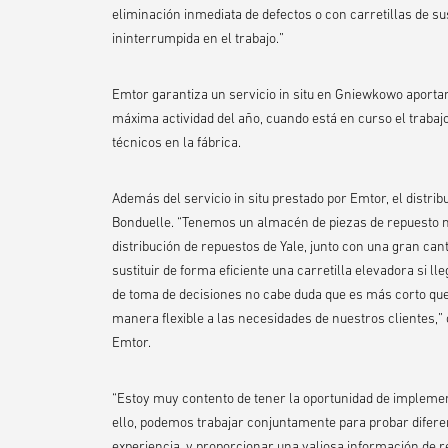
eliminación inmediata de defectos o con carretillas de su
ininterrumpida en el trabajo.”
Emtor garantiza un servicio in situ en Gniewkowo aporta
máxima actividad del año, cuando está en curso el trabaj
técnicos en la fábrica.
Además del servicio in situ prestado por Emtor, el distr
Bonduelle. “Tenemos un almacén de piezas de repuesto m
distribución de repuestos de Yale, junto con una gran can
sustituir de forma eficiente una carretilla elevadora si l
de toma de decisiones no cabe duda que es más corto que
manera flexible a las necesidades de nuestros clientes,”
Emtor.
“Estoy muy contento de tener la oportunidad de impleme
ello, podemos trabajar conjuntamente para probar difer
experiencia, y proporcionar una valiosa información de 