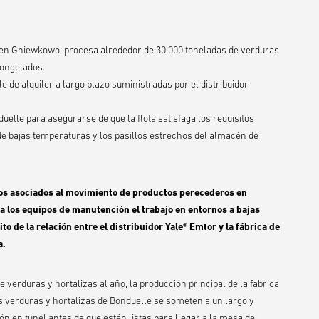
a en Gniewkowo, procesa alrededor de 30.000 toneladas de verduras
 congelados.
le de alquiler a largo plazo suministradas por el distribuidor
elle para asegurarse de que la flota satisfaga los requisitos
 de bajas temperaturas y los pasillos estrechos del almacén de
fíos asociados al movimiento de productos perecederos en
a los equipos de manutención el trabajo en entornos a bajas
o de la relación entre el distribuidor Yale® Emtor y la fábrica de
a.
verduras y hortalizas al año, la producción principal de la fábrica
 verduras y hortalizas de Bonduelle se someten a un largo y
 en túnel antes de que estén listas para llegar a la mesa del