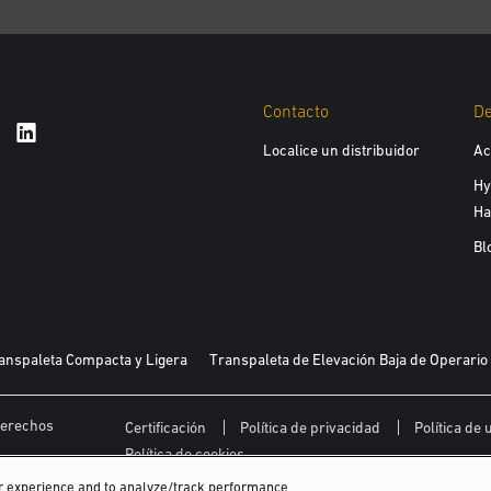
Contacto
D
Localice un distribuidor
Ac
Hy
Ha
Bl
anspaleta Compacta y Ligera
Transpaleta de Elevación Baja de Operario
 derechos
Certificación
Política de privacidad
Política de
Política de cookies
er experience and to analyze/track performance,