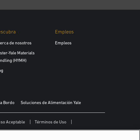
escubra
Empleos
erca de nosotros
Empleos
ster-Yale Materials
ndling (HYMH)
og
 a Bordo
Soluciones de Alimentación Yale
 uso Aceptable
Términos de Uso