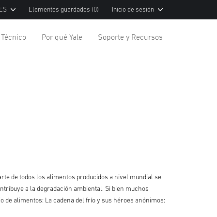
 ES
Elementos guardados
(0)
Inicio de sesión
 Técnico
Por qué Yale
Soporte y Recursos
te de todos los alimentos producidos a nivel mundial se
ontribuye a la degradación ambiental. Si bien muchos
o de alimentos: La cadena del frío y sus héroes anónimos: