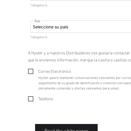
*obligatorio
País
*obligatorio
A Hyster y a nuestros Distribuidores nos gustaría contactar
que le enviemos información, marque la casilla o casillas 
Correo Electrónico
Hyster quiere mantener conversaciones relevantes por correo 
seguimiento de su grado de identificación o conexión con nue
únicamente contenido y ofertas relevantes para usted.
Teléfono
Read the white paper