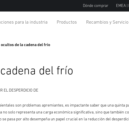
Dónde comprar
EMEA |
ciones para la industria
Productos
Recambios y Servicio
ocultos de la cadena del frío
 cadena del frío
R EL DESPERDICIO DE
entales son problemas apremiantes, es impactante saber que una quinta par
ca no solo representa una carga económica significativa, sino que también c
 se pasa por alto desempeña un papel crucial en la reducción del desperdici