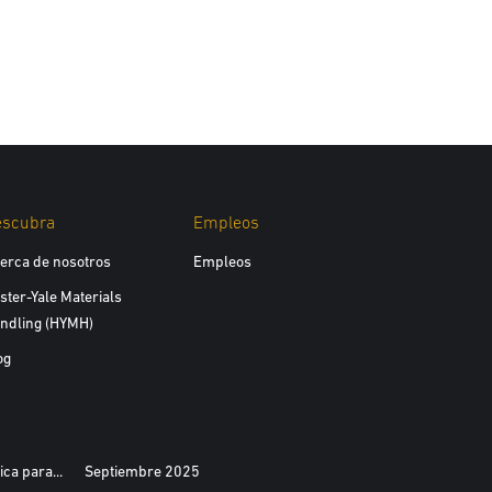
escubra
Empleos
erca de nosotros
Empleos
ster-Yale Materials
ndling (HYMH)
og
ca para...
Septiembre 2025