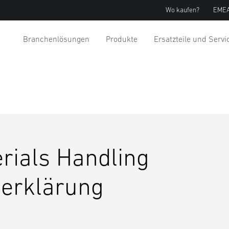
Wo kaufen?
EMEA
Branchenlösungen
Produkte
Ersatzteile und Servi
rials Handling
zerklärung