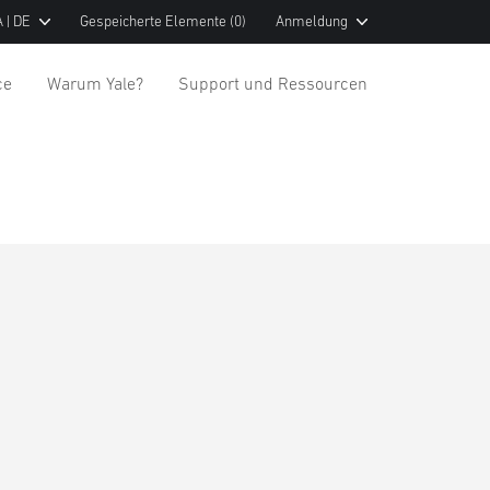
 | DE
Gespeicherte Elemente
(0)
Anmeldung
ce
Warum Yale?
Support und Ressourcen