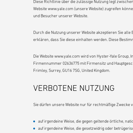
Diese Richtlinie über die zulässige Nutzung legt zwische
Website www.yale.com (unsere Website) zugreifen können. 
und Besucher unserer Website.
Durch die Nutzung unserer Website akzeptieren Sie alle 
erklären, dass Sie diese einhalten werden. Diese Best
Die Website www.yale.com wird von Hyster-Yale Group, Inc
Firmennummer 02636775 mit Firmensitz und Hauptgeschä
Frimley, Surrey, GU16 7SG, United Kingdom.
VERBOTENE NUTZUNG
Sie dürfen unsere Website nur für rechtmäßige Zwecke ve
auf irgendeine Weise, die gegen geltende örtliche, na
auf irgendeine Weise, die gesetzwidrig oder betrügeri