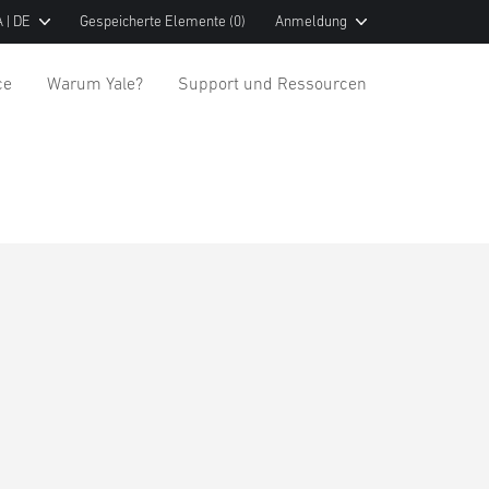
 | DE
Gespeicherte Elemente
(0)
Anmeldung
ce
Warum Yale?
Support und Ressourcen