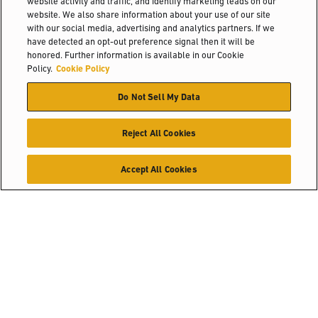
website activity and traffic, and identify marketing leads on our
website. We also share information about your use of our site
with our social media, advertising and analytics partners. If we
have detected an opt-out preference signal then it will be
honored. Further information is available in our Cookie
Policy.
Cookie Policy
Do Not Sell My Data
Reject All Cookies
Accept All Cookies
Kontak
Temukan dealer
Solusi Industri
Pemilih Produk
Temukan
Tentang kami
Tempat Membeli
Hyster-Yale Materials Handling (HYMH)