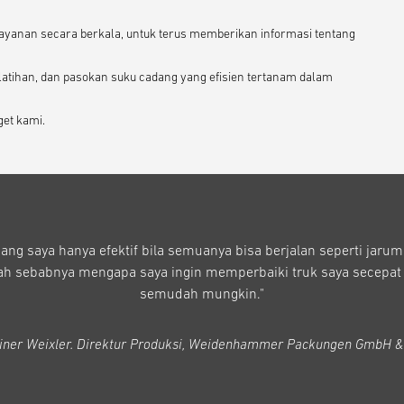
yanan secara berkala, untuk terus memberikan informasi tentang
latihan, dan pasokan suku cadang yang efisien tertanam dalam
get kami.
ang saya hanya efektif bila semuanya bisa berjalan seperti jarum
lah sebabnya mengapa saya ingin memperbaiki truk saya secepat
semudah mungkin."
ainer Weixler. Direktur Produksi, Weidenhammer Packungen GmbH &