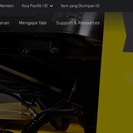
Membeli
Asia Pasifik | ID
Item yang Disimpan
(0)
yanan
Mengapa Yale
Support & Resources