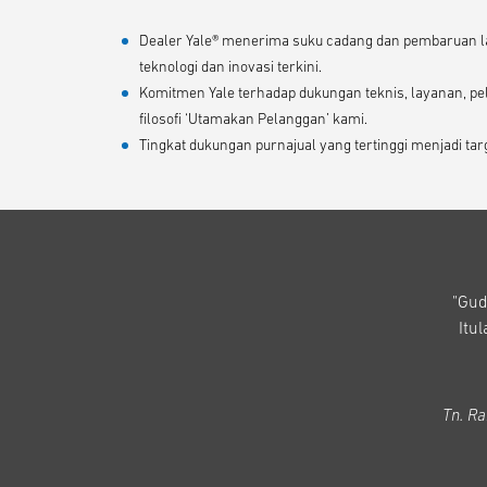
Dealer Yale® menerima suku cadang dan pembaruan la
teknologi dan inovasi terkini.
Komitmen Yale terhadap dukungan teknis, layanan, pe
filosofi ‘Utamakan Pelanggan’ kami.
Tingkat dukungan purnajual yang tertinggi menjadi tar
"Gud
Itu
Tn. R