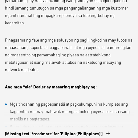
pamamahagi ay nag-aalok din ng isang solusyon sa paglilingkod na
hindi lamang tumutugon sa mga pangangailangan ng mga kustomer
ngunit nananatiling mapagkumpitensya sa habang-buhay ng
kagamitan.
Pinagsama ng Yale ang mga solusyon ng paglilingkod na may lubos na
maaasahang suporta sa pagpapanatili at mga piyesa, sa pamamagitan
ng mgasentro ng pamamahagi ng piyesa na estratehikong
matatagpuan at isang malawak at lubos na nakatuong malayang
network ng dealer.
Ang mga Yale® Dealer ay maaaring magbigay ng:
Mga tindahan ng pagpapanatili at pagkukumpuni na kumpleto ang
kagamitan na may malawak na mga stock ng piyesa para sa isang
mabilis na pagtatapos.
Kumpleto sa gamit na mga mobile na sasakyan ng serbisyo na
[Missing text '/readmore' for 'Filipino (Philippines)']
naghahatid ng mabilis at mahusay na mga solusyon sa