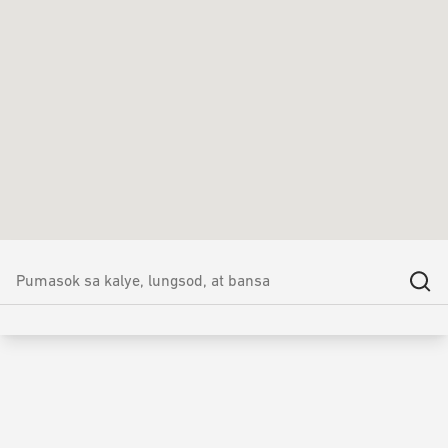
Nakapaloob ang pangako ng Yale sa teknikal na pagsuporta,
paglilingkod, pagsasanay at mahusay na supply ng mga piyesa sa
aming pilosopiya na ‘Kustomer Muna’.
Layunin namin ang pinakamataas na mga antas ng suporta
pagkatapos ng pagbenta.