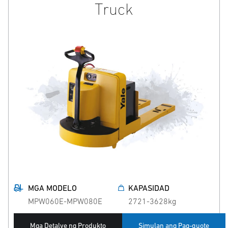
Truck
MGA MODELO
KAPASIDAD
MPW060E-MPW080E
2721-3628kg
Mga Detalye ng Produkto
Simulan ang Pag-quote