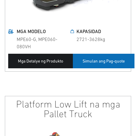
MGA MODELO
KAPASIDAD
MPE60-G, MPE060-
2721-3628kg
080VH
Mga Detalye ng Produkto
Simulan ang Pag-quote
Platform Low Lift na mga
Pallet Truck