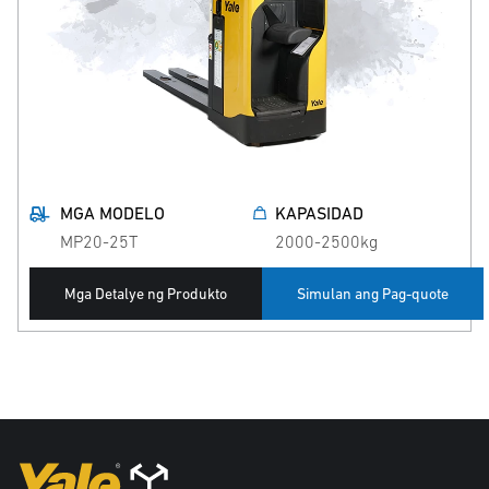
MGA MODELO
KAPASIDAD
MP20-25T
2000-2500kg
Mga Detalye ng Produkto
Simulan ang Pag-quote