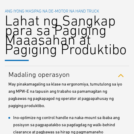
ANG IYONG MASIPAG NA DE-MOTOR NA HAND TRUCK
Lahat ng Sangkap
para sa Pagiging
Maaasahan at
Pagiging Produktibo
Madaling operasyon
May pinakamagaling sa klase na ergonomiya, tumutulong sa iyo
ang MPW-E na tapusin ang trabaho sa pamamagitan ng
pagbawas ng pagkapagod ng operator at pagpapahusay ng
pagiging produktibo.
Ino-optimize ng control handle na naka-mount sa ibaba ang
posisyon sa pagpapatakbo sa pagdagdag ng walk-behind
clearance at pagbawas sa hirap ng pagmamaneho