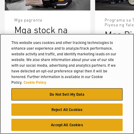
Mga pagrenta
Programa sa 
Piyesa ng Yale
Mga stock na
Mga Pi
unit para sa
iyong
This website uses cookies and other tracking technologies to
agarang
enhance user experience and to analyze/track performance,
maaas
website activity and traffic, and identify marketing leads on our
pagrenta
website. We also share information about your use of our site
with our social media, advertising and analytics partners. If we
Panatilihing tu
Maraming modelo ng lift trak ang
have detected an opt-out preference signal then it will be
disenyo ang iyon
honored. Further information is available in our Cookie
aming network ng mga dealer sa
Genuine Yale® P
Policy.
Cookie Policy
buong bansa na mauupahan agad.
malawak na pagp
piyesa at access
Do Not Sell My Data
karamihan ng m
Reject All Cookies
Accept All Cookies