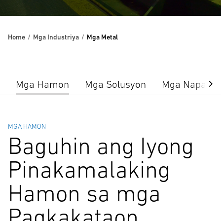
Home
Mga Industriya
Mga Metal
Mga Hamon
Mga Solusyon
Mga Napatuna
MGA HAMON
Baguhin ang Iyong
Pinakamalaking
Hamon sa mga
Pagkakataon