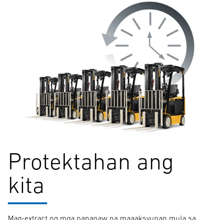
Protektahan ang
kita
Mag-extract ng mga pananaw na maaaksyunan mula sa