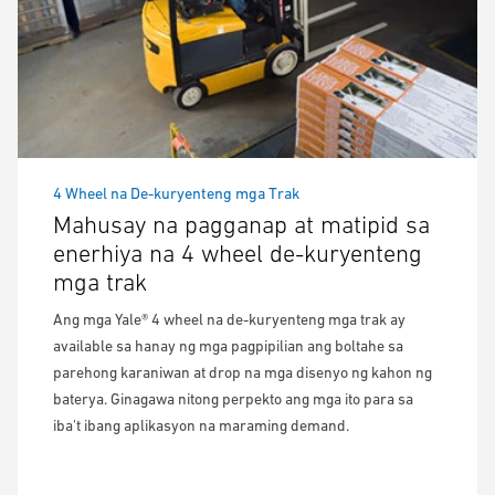
4 Wheel na De-kuryenteng mga Trak
Mahusay na pagganap at matipid sa
enerhiya na 4 wheel de-kuryenteng
mga trak
Ang mga Yale® 4 wheel na de-kuryenteng mga trak ay
available sa hanay ng mga pagpipilian ang boltahe sa
parehong karaniwan at drop na mga disenyo ng kahon ng
baterya. Ginagawa nitong perpekto ang mga ito para sa
iba't ibang aplikasyon na maraming demand.