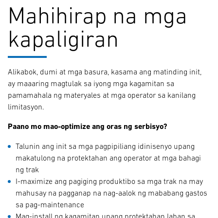
Mahihirap na mga
kapaligiran
Alikabok, dumi at mga basura, kasama ang matinding init,
ay maaaring magtulak sa iyong mga kagamitan sa
pamamahala ng materyales at mga operator sa kanilang
limitasyon.
Paano mo mao-optimize ang oras ng serbisyo?
Talunin ang init sa mga pagpipiliang idinisenyo upang
makatulong na protektahan ang operator at mga bahagi
ng trak
I-maximize ang pagiging produktibo sa mga trak na may
mahusay na pagganap na nag-aalok ng mababang gastos
sa pag-maintenance
Mag-install ng kagamitan upang protektahan laban sa