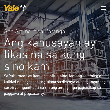
Ang Aming mga Parangal
Ang kahusayan ay
likas na sa kung
sino kami
Sa Yale, madalas kaming kinilala hindi lamang sa aming de-
kalidad na pagsasaalang-alang sa disenyo at nangungunang
serbisyo, ngunit pati na rin ang aming mga pagsisikap sa
paggawa at pagsasanay.