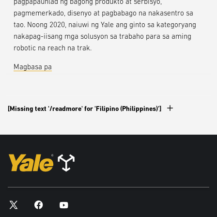
pagpapaunlad ng bagong produkto at serbisyo,
pagmemerkado, disenyo at pagbabago na nakasentro sa
tao. Noong 2020, naiuwi ng Yale ang ginto sa kategoryang
nakapag-iisang mga solusyon sa trabaho para sa aming
robotic na reach na trak.
Magbasa pa
[Missing text '/readmore' for 'Filipino (Philippines)']
Inbound Logistics Top 75
Green Supply Chain Projects
(G75)
2020, 2019, 2018, 2017, 2016, 2015, 2014, 2013, 2012