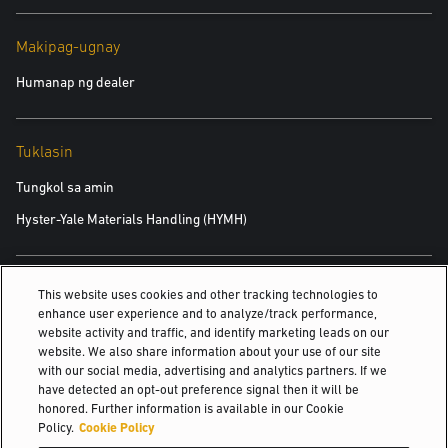
Bawat taon, naglalabas ang Inbound Logistics ng maingat
na pinangasiwaang listahan ng 75 kompanya na gumagawa
Makipag-ugnay
ng higit pa sa pagtustos sa isang napapanatiling
pandaigdigang supply chain na may mga operasyong
Humanap ng dealer
kaaya-aya sa lipunan at kalikasan. Napasama ang Yale sa
G75 noong 2020 para sa aming malawak na hanay ng mga
Tuklasin
pagpipilian sa enerhiya na magagamit sa kabuuan ng
aming hanay ng mga lift na trak.
Tungkol sa amin
Magbasa pa
Hyster-Yale Materials Handling (HYMH)
Mga Karera
This website uses cookies and other tracking technologies to
enhance user experience and to analyze/track performance,
Mga Karera
website activity and traffic, and identify marketing leads on our
website. We also share information about your use of our site
with our social media, advertising and analytics partners. If we
have detected an opt-out preference signal then it will be
© 2026 Hyster-Yale Materials Handling, Inc., all rights reserved.
honored. Further information is available in our Cookie
Policy.
Cookie Policy
Patakaran sa Pagkapribado