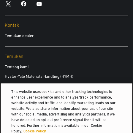
"LifTrak menghadirkan kombinasi pemahaman pasar, infrastruktur
layanan, dan kemampuan teknis yang selaras dengan pendekatan
kami dalam dukungan pelanggan di Filipina," ujar Kevin Chng, Direktur
Kontak
Bisnis Asia, Asia at Yale. "Eksistensi di kancah lokal dan fokus mereka
terhadap kesinambungan layanan menjadi dasar yang kuat dalam
Temukan dealer
upaya perluasan interaksi kami ke sektor dengan pertumbuhan pesat,
seperti logistik, ritel, dan perdagangan digital."
Temukan
Peningkatan Manfaat bagi Pelanggan
Tentang kami
Hyster-Yale Materials Handling (HYMH)
Melalui kolaborasi ini, LifTrak kini menawarkan pilihan yang lebih
banyak untuk
peralatan Yale
, termasuk truk gudang, model bertenaga
This website uses cookies and other tracking technologies to
Karier
listrik, dan forklift berkapasitas besar. Portofolio yang lebih luas ini
enhance user experience and to analyze/track performance,
website activity and traffic, and identify marketing leads on our
juga menjawab peningkatan minat di negara ini terhadap
solusi rental
Karier
website. We also share information about your use of our site
yang menambah keleluasaan pelanggan dalam mengelola armada.
with our social media, advertising and analytics partners. If we
have detected an opt-out preference signal then it will be
honored. Further information is available in our Cookie
Kombinasi solusi Yale dan jaringan pelayanan LifTrak memperkuat
© 2026 Hyster-Yale Materials Handling, Inc., all rights reserved.
Policy.
Cookie Policy