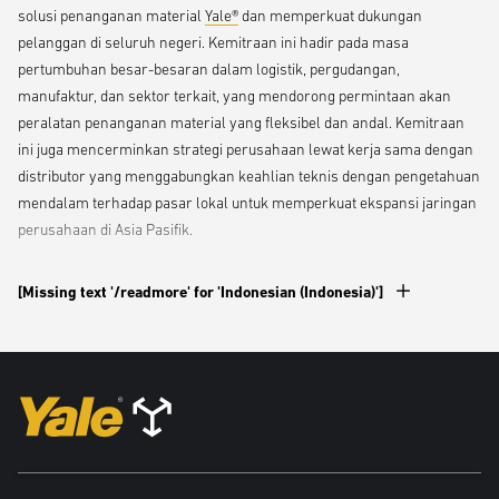
solusi penanganan material
Yale®
dan memperkuat dukungan
pelanggan di seluruh negeri. Kemitraan ini hadir pada masa
pertumbuhan besar-besaran dalam logistik, pergudangan,
manufaktur, dan sektor terkait, yang mendorong permintaan akan
peralatan penanganan material yang fleksibel dan andal. Kemitraan
ini juga mencerminkan strategi perusahaan lewat kerja sama dengan
distributor yang menggabungkan keahlian teknis dengan pengetahuan
mendalam terhadap pasar lokal untuk memperkuat ekspansi jaringan
perusahaan di Asia Pasifik.
Kecocokan Strategis antara Yale dan LifTrak
[Missing text '/readmore' for 'Indonesian (Indonesia)']
Yale memilih LifTrak karena riwayatnya yang terbukti dalam
menghadirkan solusi penyimpanan dan industri yang terintegrasi
serta jejaknya di kancah nasional. Pengetahuan pasar, infrastruktur
layanan, dan kemampuan teknis distributor ini membuatnya mampu
memenuhi kebutuhan operasional bisnis di sektor populer.