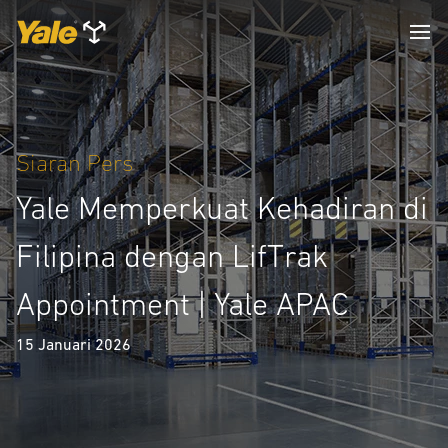
Siaran Pers
Yale Memperkuat Kehadiran di
Filipina dengan LifTrak
Appointment | Yale APAC
15 Januari 2026