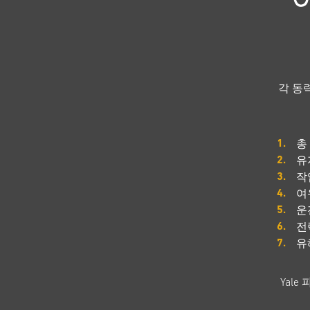
각 동
총
유
작
여
운
전
유
Yal