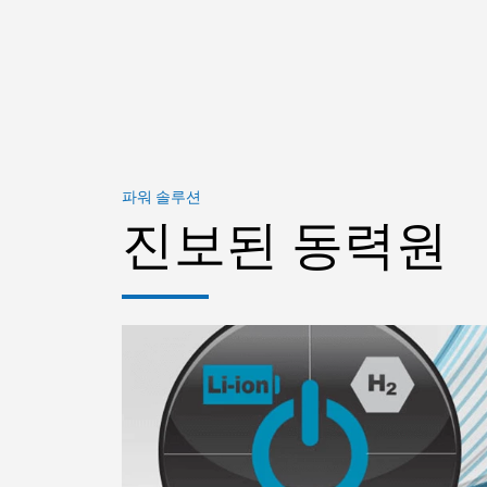
파워 솔루션
진보된 동력원