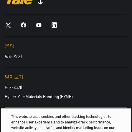
문의
딜러 찾기
알아보기
당사 소개
Hyster-Yale Materials Handling (HYMH)
This website uses cookies and other tracking technologies to
채용
enhance user experience and to analyze/track performance,
채용
website activity and traffic, and identify marketing leads on our