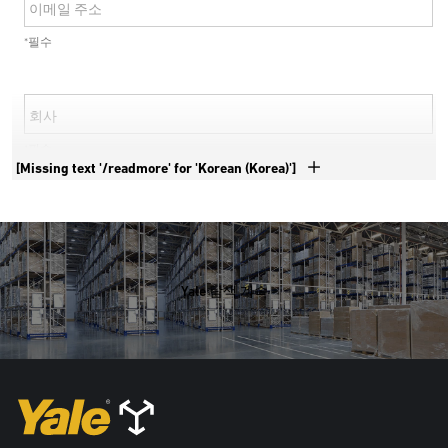
이메일 주소
*필수
회사
*필수
[Missing text '/readmore' for 'Korean (Korea)']
전화번호
*필수
Yale 탐색 계속
국가
*필수
주소