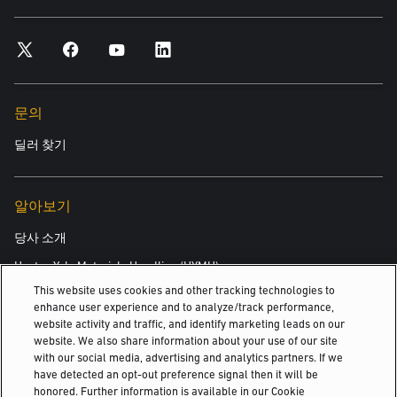
*필수
도시
문의
*필수
딜러 찾기
우편번호
*필수
알아보기
당사 소개
관심 제품
Hyster-Yale Materials Handling (HYMH)
This website uses cookies and other tracking technologies to
*필수
enhance user experience and to analyze/track performance,
website activity and traffic, and identify marketing leads on our
채용
관심 분야
website. We also share information about your use of our site
with our social media, advertising and analytics partners. If we
채용
새 장비
have detected an opt-out preference signal then it will be
honored. Further information is available in our Cookie
중고 장비