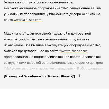
бывшее в эксплуатации и восстановленное
высококачественное оборудование Yale®, отвечающее вашим
уникальным требованиям, у ближайшего дилера Yale® или на
сайте
www.yaleused.com
.
Машины Yale® славятся своей надежной и долговечной
конструкцией, и бывшие в эксплуатации погрузчики не
исключение. Все бывшее в эксплуатации оборудование Yale®,
включая представленное на сайте
www.yaleused.com
,
профессионально подготавливается или восстанавливается
сотрудниками широкой сети официальных дилерских центров
Yale® в соответствии с высокими стандартами. В оборудовании,
восстановленном в рамках программы Approved Used компании
[Missing text '/readmore' for 'Russian (Russia)']
Yale, для технического обслуживания и ремонта используются
только оригинальные запчасти Yale®.
Сертификат получают только те погрузчики Yale®, которые весь
период эксплуатации обслуживались и ремонтировались