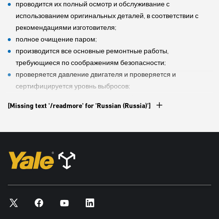
проводится их полный осмотр и обслуживание с
высококвалифицированными сервисными инженерами
использованием оригинальных деталей, в соответствии с
дилерской сети Yale® согласно регламенту, отвечающему
рекомендациями изготовителя;
вашим потребностям. Это обеспечивает максимальный период
полное очищение паром;
безотказной работы оборудования. Программа финансовых
производится все основные ремонтные работы,
услуг Yale Financial Services позволяет выбрать удобный
требующиеся по соображениям безопасности;
вариант финансирования при аренде или покупке.
проверяется давление двигателя и проверяется и
сертифицируется уровнь выбросов;
У местного дилера Yale или через сайт
www.yaleused.com
вы в
производится проверка всех функций вилочного подхвата и
любое время можете легко приобрести или взять в аренду
[Missing text '/readmore' for 'Russian (Russia)']
составляется акт о соответствии стандартам и допускам
надежные и высокопроизводительные погрузчики Yale®, бывшие
изготовителя;
в эксплуатации, в полном соответствии с вашими
на погрузчик устанавливаются пригодные к эксплуатации
требованиями и бюджетом.
шины;
в целях обеспечения безопасности проводится тщательная
Доступно три категории восстановленного оборудования:
проверка кресла оператора и ремней безопасности, которые
золотая, серебряная
и
бронзовая
.
должны находиться в полностью исправном состоянии;
проводится косметический ремонт красочного покрытия,
восстановление наклеек;
система электрооборудования включает в себя полностью