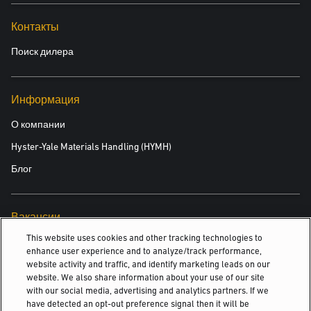
восстановленный аккумулятор и зарядное устройство;
Контакты
погрузчик снабжается руководством владельца и оператора;
погрузчик снабжается дополнительным ключом зажигания;
Поиск дилера
проверяется соответствие нормативным требованиям
вилочного подхвата и подъемных цепей;
погрузчик снабжается сертификатом PUWER и/или LOLER
Информация
(или другим сертификатом, в зависимости от конкретной
О компании
страны);
в комплект документации на погрузчик включают
Hyster-Yale Materials Handling (HYMH)
выдаваемый изготовителем сертификат о соответствии
Блог
категории «Бронза» программы Approved Used;
в комплект документации на погрузчик включен оригинал
журнала эксплуатации погрузчика;
Вакансии
предоставляется конкурентоспособный гарантийный срок
This website uses cookies and other tracking technologies to
Вакансии
согласно условиям соглашения об обслуживании с местным
enhance user experience and to analyze/track performance,
дилером Yale;
website activity and traffic, and identify marketing leads on our
website. We also share information about your use of our site
with our social media, advertising and analytics partners. If we
© 2026 Hyster-Yale Materials Handling, Inc., all rights reserved.
have detected an opt-out preference signal then it will be