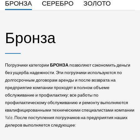
БРОНЗА
СЕРЕБРО
ЗОЛОТО
только у официального дилера Yale®. Бывшее в эксплуатации и
восстановленное оборудование Yale® имеет полную сервисную
историю, а также сертификат LOLER/PUWER (Правила по
подъемным операциям и грузоподъемному оборудованию/
Бронза
Правила предоставления и применения производственного
оборудования) или его местный аналог.
Помимо предоставления высококачественного подержанного
Погрузчики категории
БРОНЗА
позволяют сэкономить деньги
оборудования без ущерба для надежности и
без ущерба надежности. Эти погрузчики используются по
производительности, дилеры Yale® также могут предложить
долгосрочным договорам аренды и после возврата на
полный перечень запасных частей и договоров на
предприятие компании проходят в полном объеме
обслуживание. Предусмотрены конкурентоспособные сроки
обслуживание и профилактику; все работы по
гарантийного обслуживания, что в конечном итоге
профилактическому обслуживанию и ремонту выполняются
обеспечивает весьма выгодные инвестиции для самых
квалифицированными техническими специалистами компании
требовательных заказчиков.
Yale. После поступления погрузчиков на предприятия наших
дилеров выполняется следующее:
Как и при покупке нового погрузчика, вам предлагается высокий
уровень послепродажного обслуживания