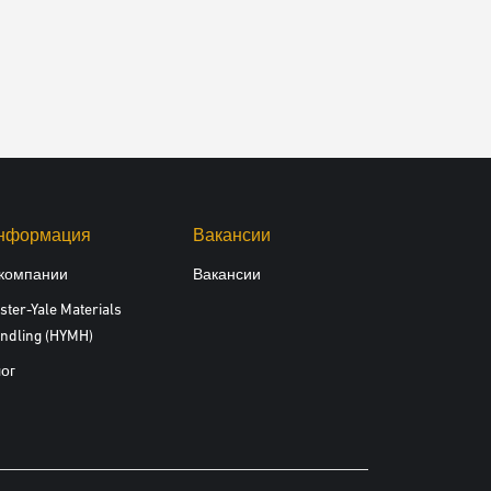
нформация
Вакансии
компании
Вакансии
ster-Yale Materials
ndling (HYMH)
ог