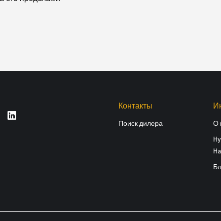
Контакты
И
Поиск дилера
О 
Hy
Ha
Бл