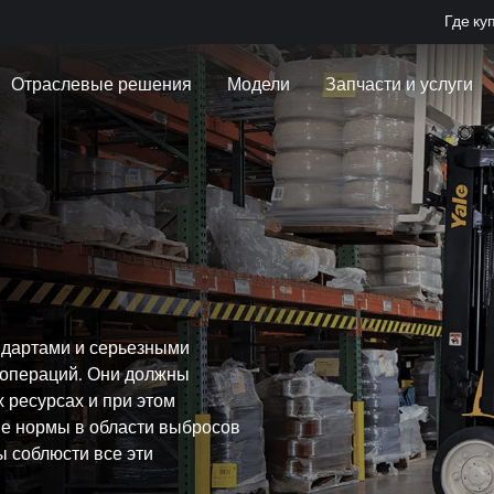
Где ку
Отраслевые решения
Модели
Запчасти и услуги
ндартами и серьезными
 операций. Они должны
 ресурсах и при этом
е нормы в области выбросов
ы соблюсти все эти