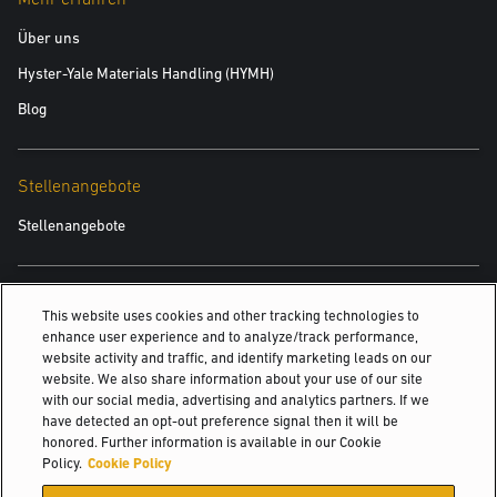
Über uns
Hyster-Yale Materials Handling (HYMH)
Blog
Stellenangebote
Stellenangebote
Auch Interessant
This website uses cookies and other tracking technologies to
enhance user experience and to analyze/track performance,
Logistiklösungen von Drittanbietern
website activity and traffic, and identify marketing leads on our
website. We also share information about your use of our site
Yale Robotertechnik
with our social media, advertising and analytics partners. If we
Yale Power Solutions
have detected an opt-out preference signal then it will be
honored. Further information is available in our Cookie
©2026 Hyster-Yale Materials Handling, Inc. Alle Rechte vorbehalten.
Policy.
Cookie Policy