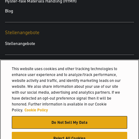
Hyster-Yale Materials Handling (HYMH)
Blog
Stellenangebote
Stellenangebote
Auch Interessant
This website uses cookies and other tracking technologies to
enhance user experience and to analyze/track performance,
Stapler mit Verbrennungsmotor mit Luftreifen
website activity and traffic, and identify marketing leads on our
website. We also share information about your use of our site
Schwerlast
with our social media, advertising and analytics partners. If we
Schwerlaststapler mit Verbrennungsmotor
have detected an opt-out preference signal then it will be
honored. Further information is available in our Cookie
©2026 Hyster-Yale Materials Handling, Inc. Alle Rechte vorbehalten.
Policy.
Cookie Policy
Do Not Sell My Data
Zertifizierung
Datenschutzerklärung
Nutzungsrichtlinie
Nutzungsbedingungen
Richtlinien zur Verwendung von Cookies
Reject All Cookies