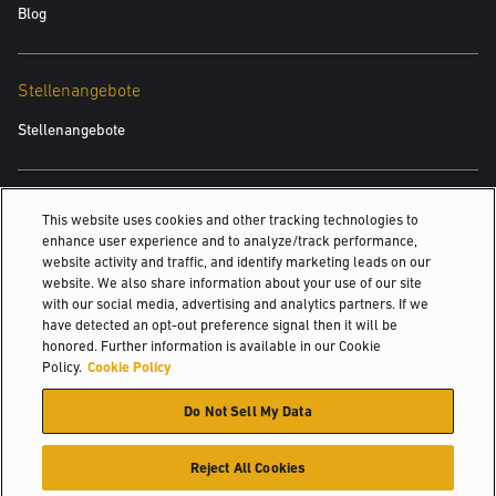
Blog
Stellenangebote
Stellenangebote
Auch Interessant
This website uses cookies and other tracking technologies to
enhance user experience and to analyze/track performance,
Stapler mit Verbrennungsmotor mit Bandagen
website activity and traffic, and identify marketing leads on our
website. We also share information about your use of our site
Stapler mit Verbrennungsmotor und Luftreifen
with our social media, advertising and analytics partners. If we
4-Rad-Elektrostapler mit Luftreifen
have detected an opt-out preference signal then it will be
honored. Further information is available in our Cookie
©2026 Hyster-Yale Materials Handling, Inc. Alle Rechte vorbehalten.
Policy.
Cookie Policy
Do Not Sell My Data
Zertifizierung
Datenschutzerklärung
Nutzungsrichtlinie
Nutzungsbedingungen
Richtlinien zur Verwendung von Cookies
Reject All Cookies