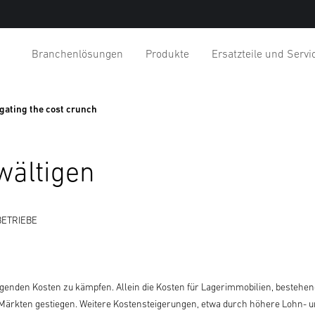
Branchenlösungen
Produkte
Ersatzteile und Servi
gating the cost crunch
wältigen
BETRIEBE
teigenden Kosten zu kämpfen. Allein die Kosten für Lagerimmobilien, bestehe
n Märkten gestiegen. Weitere Kostensteigerungen, etwa durch höhere Lohn- 