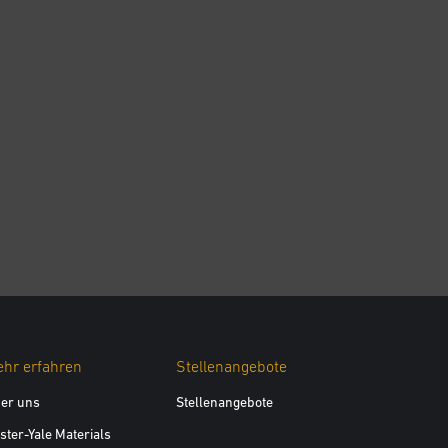
hr erfahren
Stellenangebote
er uns
Stellenangebote
ster-Yale Materials