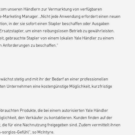
ed.com unseren Händlern zur Vermarktung von verfügbaren
 Re-Marketing Manager. „Nicht jede Anwendung erfordert einen neuen
ation, in der sie sofort einen Stapler beschaffen oder Ausgaben
 Ersatzstapler, um einen reibungslosen Betrieb zu gewährleisten.
t, gebrauchte Stapler von einem lokalen Yale Händler zu einem
en Anforderungen zu beschaffen.“
chst stetig und mit ihr der Bedarf an einer professionellen
ten Unternehmen eine kostengünstige Möglichkeit, kurzfristige
ebrauchten Produkte, die bei einem autorisierten Yale Händler
öglichkeit, den Verkäufer zu kontaktieren. Kunden finden auf der
, die für eine Nachnutzung freigegeben sind. Zudem vermittelt ihnen
-sorglos-Gefühl“, so McIntyre.