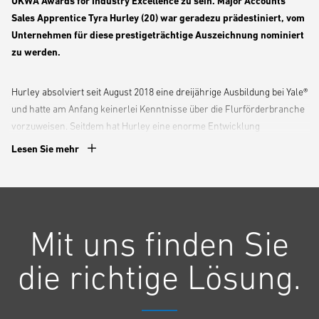
UKWA Awards for Industry Excellence zu sein. Major Accounts
Sales Apprentice Tyra Hurley (20) war geradezu prädestiniert, vom
Unternehmen für diese prestigeträchtige Auszeichnung nominiert
zu werden.
Hurley absolviert seit August 2018 eine dreijährige Ausbildung bei Yale®
und hatte am Anfang keinerlei Kenntnisse über die Flurförderbranche
vorzuweisen. Seitdem hat Hurley eine enorme Entwicklung
durchgemacht: Mit ihrer schnellen Auffassungsgabe und ihrem
Lesen Sie mehr
Engagement hat sie fundierte Kenntnisse erworben, die nicht nur auf
die Lösungen von Yale beschränkt sind, sondern sich auf kritische
Faktoren und Trends in der gesamten Logistik- und Flurförderbranche
erstrecken.
Mit uns finden Sie
„Der Einstieg bei Yale als Major Accounts Sales Apprentice hat mich
die richtige Lösung.
vieles über die Flurförderbranche gelehrt“, sagt Hurley. „Zu Beginn
hatte ich keinerlei Kenntnisse über die Branche und musste
dementsprechend viel lernen. In den letzten acht Monaten habe ich