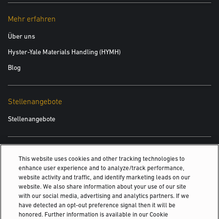
Erfolg des Ausbildungsprogramms der Yale Großkundenbetreuung.“
Mehr erfahren
Yale Europe Materials Handling ist sehr stolz auf sein
Über uns
Ausbildungsprogramm für die Großkundenbetreuung, das die
Ausbildung und Förderung der nächsten Generation von B2B-
Hyster-Yale Materials Handling (HYMH)
Vertriebsmitarbeitern in der Logistikbranche zum Ziel hat. Mit ihrer
Blog
akademischen Ausbildung und ihren fundierten Kenntnissen über die
Flurförderbranche sind die Auszubildenden optimal dafür gerüstet,
produktive Lösungen für Kunden zu finden.
Stellenangebote
Stellenangebote
Die jährliche Veranstaltung der UKWA, die ein Mittagessen und die
Preisverleihung umfasst, ist einer der Höhepunkte im
Branchenkalender. In diesem Jahr findet die Preisverleihung am
Auch Interessant
This website uses cookies and other tracking technologies to
Donnerstag, den 27. Juni 2019, im Hotel „The Dorchester“ in London
enhance user experience and to analyze/track performance,
Logistiklösungen von Drittanbietern
statt. Gefeiert wird auch das 75-jährige Bestehen der UKWA. Es
website activity and traffic, and identify marketing leads on our
werden rund 500 Gäste erwartet, darunter Ihre Königliche Hoheit die
website. We also share information about your use of our site
Yale Robotertechnik
with our social media, advertising and analytics partners. If we
Princess Royal.
Yale Power Solutions
have detected an opt-out preference signal then it will be
honored. Further information is available in our Cookie