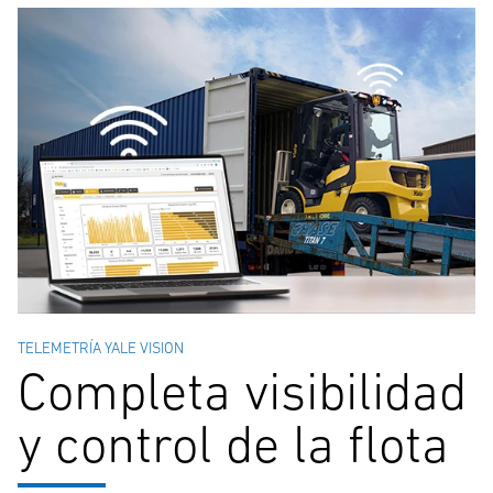
GP30UX
3000kg
500mm
5500mm
GP35UX
3500kg
500mm
5500mm
TELEMETRÍA YALE VISION
Completa visibilidad
y control de la flota