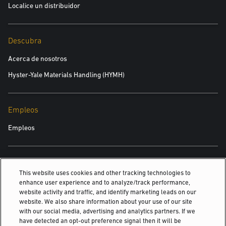
Localice un distribuidor
Descubra
Acerca de nosotros
Hyster-Yale Materials Handling (HYMH)
Empleos
Empleos
TAMBIÉN PODRÍA INTERESARTE
This website uses cookies and other tracking technologies to
enhance user experience and to analyze/track performance,
Montacargas eléctricos de 4 ruedas
website activity and traffic, and identify marketing leads on our
website. We also share information about your use of our site
Transpaletas Electricas de Yale: Eficiencia y...
with our social media, advertising and analytics partners. If we
have detected an opt-out preference signal then it will be