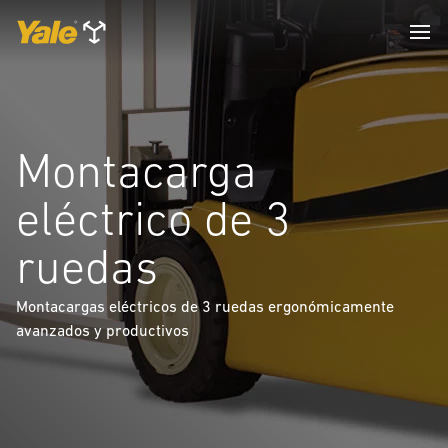
Montacarga
eléctrico de 3
ruedas
Montacargas eléctricos de 3 ruedas ergonómicamente
avanzados y productivos