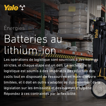
Énergies
Batteries au
lithium-ion
Les opérations de logistique sont soumises à des normes
strictes, et chaque étape est un défi. Le secteur de la
logistique est soumis à des impératifs de réduction des
coûts tout en disposant de ressources en main-d'œuvre
limitées, et il doit en outre s'adapter au durcissement de la
législation sur les émissions et des normes d'hygiène.
Répondez à ces contraintes par la flexibilité.