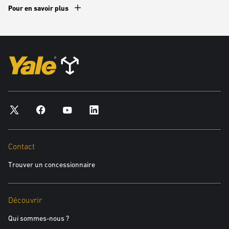
Pour en savoir plus
Biberonnage (charge partielle) rapide et pratique
Vous atteignez vos objectifs en
matière d'écologie
Pas d'émissions nocives en fonctionnement ou en charge
Qualité de l'air maintenue propre dans l'atelier comme
dans les autres secteurs de l'usine
Dialoguer avec un spécialiste
Contact
Trouver un concessionnaire
Découvrir
Qui sommes-nous ?