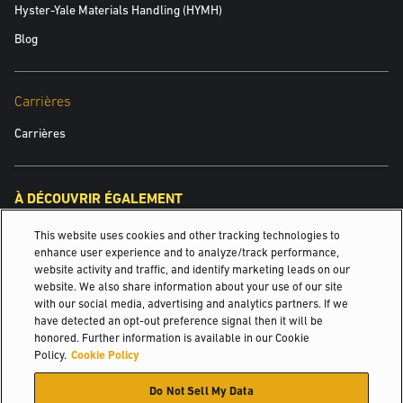
Hyster-Yale Materials Handling (HYMH)
Blog
Carrières
Carrières
À DÉCOUVRIR ÉGALEMENT
This website uses cookies and other tracking technologies to
Juillet 2020
enhance user experience and to analyze/track performance,
website activity and traffic, and identify marketing leads on our
Lithium-ion
website. We also share information about your use of our site
with our social media, advertising and analytics partners. If we
Yale Power Solutions
have detected an opt-out preference signal then it will be
honored. Further information is available in our Cookie
©2026 Hyster-Yale Materials Handling, Inc., tous droits réservés.
Policy.
Cookie Policy
Do Not Sell My Data
certification
Politique de confidentialité
Politique d'utilisation