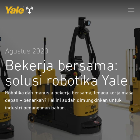
Agustus 2020
Bekerja bersama:
solusi robotika Yale
Robotika dan manusia bekerja bersama, tenaga kerja masa
depan – benarkah? Hal ini sudah dimungkinkan untuk
industri penanganan bahan.