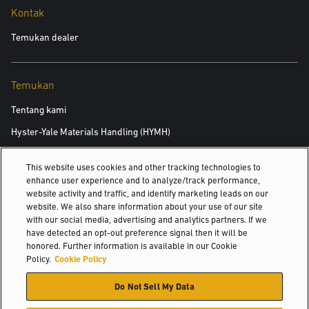
Kontak
Temukan dealer
Temukan
Tentang kami
Hyster-Yale Materials Handling (HYMH)
This website uses cookies and other tracking technologies to
Karier
enhance user experience and to analyze/track performance,
website activity and traffic, and identify marketing leads on our
Karier
website. We also share information about your use of our site
with our social media, advertising and analytics partners. If we
have detected an opt-out preference signal then it will be
honored. Further information is available in our Cookie
© 2026 Hyster-Yale Materials Handling, Inc., all rights reserved.
Policy.
Cookie Policy
Do Not Sell My Data
Kebijakan Privasi
Kebijakan Penggunaan yang Bisa Diterima
Persyaratan Penggunaan
Kebijakan Cookie