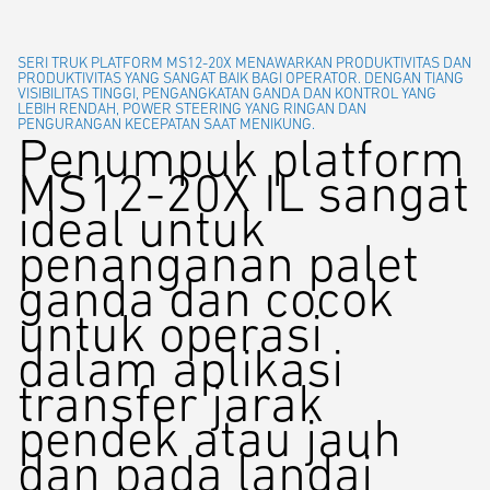
SERI TRUK PLATFORM MS12-20X MENAWARKAN PRODUKTIVITAS DAN
PRODUKTIVITAS YANG SANGAT BAIK BAGI OPERATOR. DENGAN TIANG
VISIBILITAS TINGGI, PENGANGKATAN GANDA DAN KONTROL YANG
LEBIH RENDAH, POWER STEERING YANG RINGAN DAN
PENGURANGAN KECEPATAN SAAT MENIKUNG.
Penumpuk platform
MS12-20X IL sangat
ideal untuk
penanganan palet
ganda dan cocok
untuk operasi
dalam aplikasi
transfer jarak
pendek atau jauh
dan pada landai