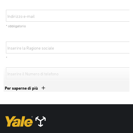
Indirizzo e-mail
* obbligatorio
Inserire la Ragione sociale
*
Inserire il Numero di telefono
*
Per saperne di più
Paese
* obbligatorio
CAP