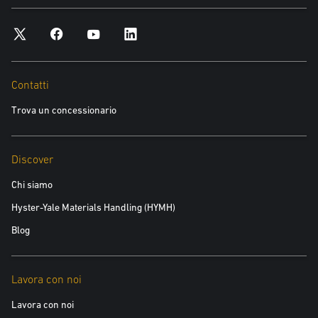
* obbligatorio
Hyster e i suoi concessionari desidererebbero contattarti in merito ai
nostri prodotti e servizi. Se desideri metterti in contatto con noi,
Contatti
seleziona la casella (o le caselle) seguenti:
Trova un concessionario
E-mail
Hyster vorrebbe instaurare utili conversazioni tramite e-mail con te,
selezionando la casella sopra ci fornisci il tuo consenso a tenere traccia del
Discover
tuo coinvolgimento. Questo ci consente di inviarti contenuti e offerte
pertinenti.
Chi siamo
Telefono
Hyster-Yale Materials Handling (HYMH)
Blog
Read the white paper
Lavora con noi
Lavora con noi