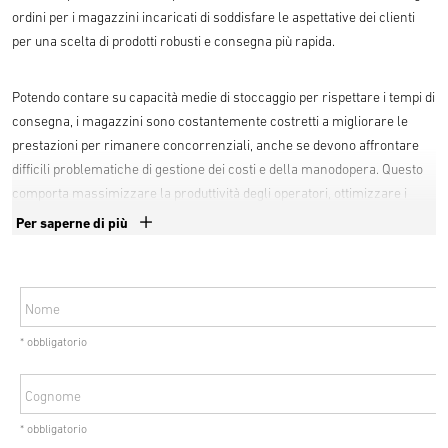
ordini per i magazzini incaricati di soddisfare le aspettative dei clienti
per una scelta di prodotti robusti e consegna più rapida.
Potendo contare su capacità medie di stoccaggio per rispettare i tempi di
consegna, i magazzini sono costantemente costretti a migliorare le
prestazioni per rimanere concorrenziali, anche se devono affrontare
difficili problematiche di gestione dei costi e della manodopera. Questo
comporta massimizzare la produttività degli operatori, ottimizzare i
flussi di lavoro per evadere più rapidamente gli ordini e implementare
Per saperne di più
configurazioni ad alta densità di stoccaggio per incrementarne la
capacità.
Nome
Il presente White Paper di Yale prende in esame le opportunità e le
* obbligatorio
strategie a disposizione dei magazzini per massimizzare i propri livelli
di efficienza in funzione delle proprie esigenze operative e delle
tecnologie per i carrelli che hanno a disposizione.
Cognome
* obbligatorio