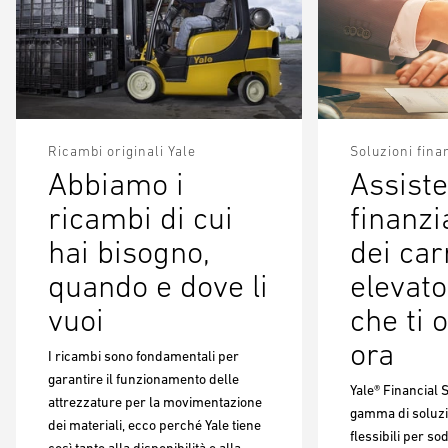
Ricambi originali Yale
Soluzioni fina
Abbiamo i
Assiste
ricambi di cui
finanz
hai bisogno,
dei carr
quando e dove li
elevato
vuoi
che ti 
ora
I ricambi sono fondamentali per
garantire il funzionamento delle
Yale® Financial 
attrezzature per la movimentazione
gamma di soluzio
dei materiali, ecco perché Yale tiene
flessibili per so
così tanto alla disponibilità e alla