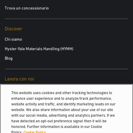
Trova un concessionario
Discover
Chi siamo
Hyster-Yale Materials Handling (HYMH)
Blog
Lavora con noi
Lavora con noi
This website uses cookies and other tracking technologies to
enhance user experience and to analyze/track performance,
website activity and traffic, and identify marketing leads on our
website. We also share information about your use of our site
POTREBBE INTERESSARTI ANCHE
with our social media, advertising and analytics partners. If we
have detected an opt-out preference signal then it will be
Comunicati stampa
honored. Further information is available in our Cookie
Policy.
Cookie Policy