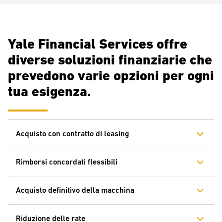
Predisporre il rifinanziamento di flotte e beni strumentali esistenti
Fornire opzioni di riacquisto e rifinanziamento della flotta
Offrire tariffe di manutenzione competitive
Yale Financial Services offre
Mettere a punto soluzioni finanziarie personalizzate per
l'acquisizione di carrelli elevatori adatte al tuo budget
diverse soluzioni finanziarie che
Offrire pacchetti personalizzati per il noleggio in base ai requisiti
prevedono varie opzioni per ogni
aziendali
tua esigenza.
Fornire un'assistenza clienti di alto livello
Acquisto con contratto di leasing
Rimborsi concordati flessibili
Acquisto definitivo della macchina
Riduzione delle rate