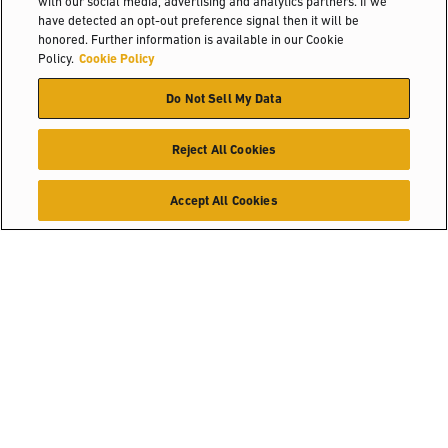
with our social media, advertising and analytics partners. If we
have detected an opt-out preference signal then it will be
Contatti
honored. Further information is available in our Cookie
Policy.
Cookie Policy
Trova un concessionario
Do Not Sell My Data
Discover
Reject All Cookies
Chi siamo
Hyster-Yale Materials Handling (HYMH)
Accept All Cookies
Blog
Soluzioni per l'industria
Lavora con noi
Selettore prodotti
Lavora con noi
Dove acquistare
POTREBBE INTERESSARTI ANCHE