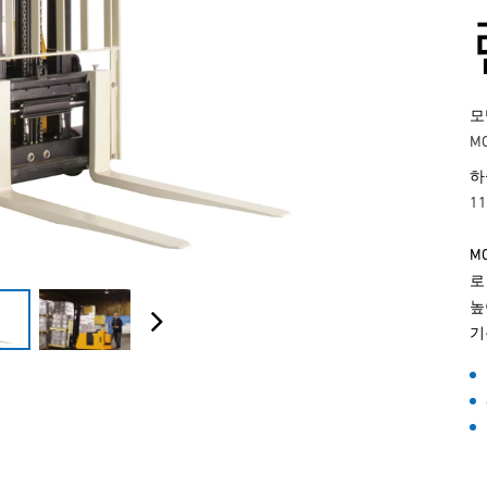
모
M
하
11
MC
로
높
기