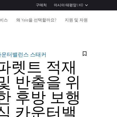
구매처
아시아 태평양 | KO
서비스
왜 Yale을 선택할까요?
지원 및 자원
카운터밸런스 스태커
파렛트 적재
및 반출을 위
한 후방 보행
식 카운터밸