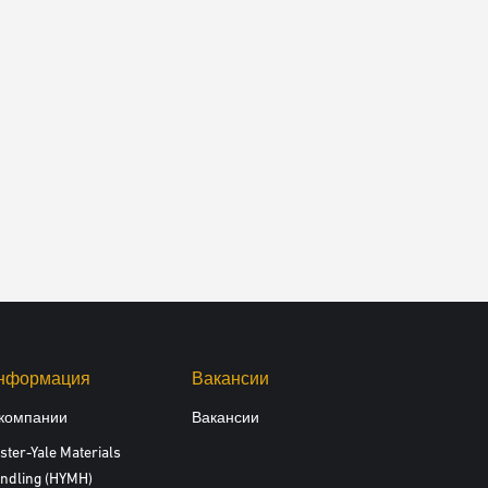
нформация
Вакансии
компании
Вакансии
ster-Yale Materials
ndling (HYMH)