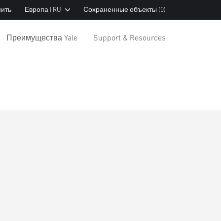
пить
Европа | RU
Сохраненные объекты
(0)
Преимущества Yale
Support & Resources