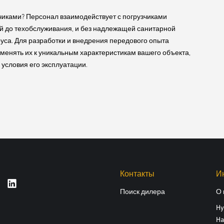
узчиками? Персонал взаимодействует с погрузчиками
й до техобслуживания, и без надлежащей санитарной
руса. Для разработки и внедрения передового опыта
менять их к уникальным характеристикам вашего объекта,
условия его эксплуатации.
Контакты
И
Поиск дилера
О 
Hy
Ha