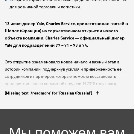
для розничной торговли и логистики.
13 июня дилер Yale, Charles Service, приветствовал гостей в
Шелле (Франция) на торжественном открытии нового
объекта компании. Charles Service — официальный дилер
Yale для подразделений 77 – 91 – 93 и 94.
Это открытие ознаменовало новое начало и важный этап в
истории компании, подчеркнув усилия и приверженность ее
сотрудников и партнеров, которые помогли восстановить
предприятие после серьезной неудачи. В 2018 году пожар
охватил здание Charles Service, разрушив многие офисы и
[Missing text '/readmore' for 'Russian (Russia)']
поставив под угрозу будущее предприятия.
Для Charles Service это мероприятие значило больше, чем
просто повторное открытие: это была также возможность
Мы поможем вам
поблагодарить различные заинтересованные стороны и