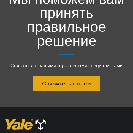
партнеров, которые поддерживали компанию в этот
принять
переходный период.
правильное
«Торжественное открытие нового объекта стало особенным
моментом для всей команды Charles Service. Оно означает, что
решение
трудные для компании времена остались позади, и что нам
помог их пережить общий позитивный настрой. Сегодня мы
вернулись в нашу штаб-квартиру с желанием предоставить
клиентам еще лучшее обслуживание!» — заявил Седрик
Связаться с нашими отраслевыми специалистами
Бремар (Cederic Bremard), генеральный директор Charles
Service.
Свяжитесь с нами
Этот дух движения вперед и роста отчетливо наблюдался на
протяжении всего мероприятия, поскольку компания Charles
Service делилась последними инновациями в сфере
погрузочно-разгрузочных работ с аудиторией,
заинтересованной применением передовых технологий в этой
области.