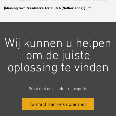
er een brand in de vestiging van Charles Service, waardoor veel van
[Missing text '/readmore' for 'Dutch (Netherlands)']
de kantoren in het gebouw werden verwoest en de toekomst van het
bedrijf onder druk kwam te staan.
Voor Charles Service was het evenement meer dan alleen een
Wij kunnen u helpen
heropening, het was ook een gelegenheid om de verschillende
belanghebbenden en partners te bedanken die het bedrijf in deze
om de juiste
overgangsperiode hebben gesteund.
oplossing te vinden
"De inhuldiging van het nieuwe pand was een heel bijzonder moment
voor het hele team van Charles Service. Het betekent het einde van
een moeilijke tijd voor het bedrijf, maar een gemeenschappelijke
positieve kijk heeft ons in deze periode vooruitgeholpen en vandaag
Praat met onze industrie-experts
zijn we terug op ons hoofdkantoor met de wens om onze klanten nog
beter van dienst te zijn!" aldus Cederic Bremard, CEO van Charles
Service.
Contact met ons opnemen