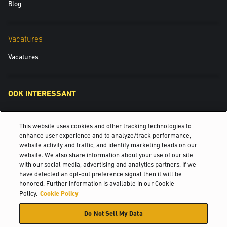
Blog
we zijn dankbaar voor de steun. We hebben samengewerkt om van
Charles Service een blijvend succes te maken. Ik wil mijn dank
uitspreken aan het Yale-team, onze klanten, onze partners en het
Vacatures
personeel dat ons heeft gesteund en natuurlijk bedank ik de gasten
voor hun komst en voor het feit dat ze van de inhuldiging een
Vacatures
onvergetelijk feestelijk moment hebben gemaakt. De komende jaren
zullen nog specialer worden", concludeert Cedric.
OOK INTERESSANT
Detailhandel
This website uses cookies and other tracking technologies to
Yale Robotics
enhance user experience and to analyze/track performance,
website activity and traffic, and identify marketing leads on our
website. We also share information about your use of our site
Onderhoud van uw Yale® Equipment
with our social media, advertising and analytics partners. If we
have detected an opt-out preference signal then it will be
©2025 Hyster-Yale Materials Handling, Inc., alle rechten
honored. Further information is available in our Cookie
voorbehouden.
Policy.
Cookie Policy
Do Not Sell My Data
Certificatie
Privacybeleid
Beleid voor aanvaardbaar gebruik
Gebruiksvoorwaarden
Cookiebeleid