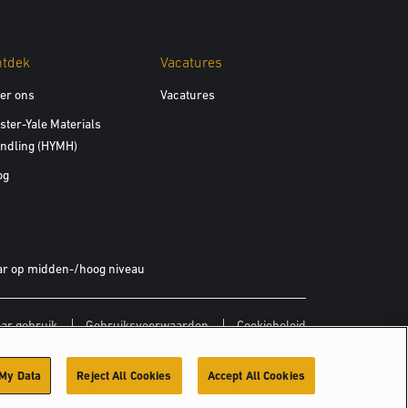
ntdek
Vacatures
er ons
Vacatures
ster-Yale Materials
ndling (HYMH)
og
r op midden-/hoog niveau
ar gebruik
Gebruiksvoorwaarden
Cookiebeleid
 My Data
Reject All Cookies
Accept All Cookies