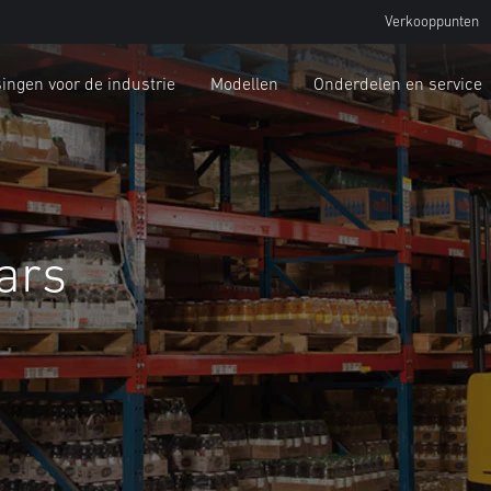
Verkooppunten
ingen voor de industrie
Modellen
Onderdelen en service
ars