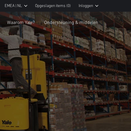
EMEA | NL
Opgeslagen items
(0)
Inloggen
Waarom Yale?
Ondersteuning & middelen