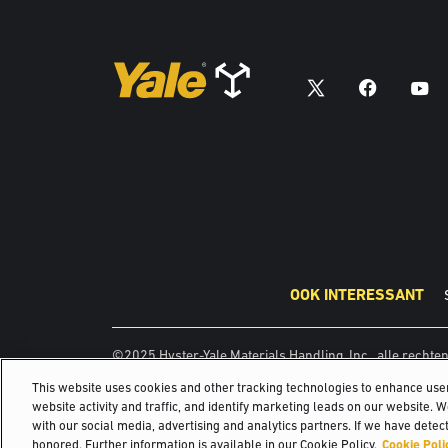
OOK INTERESSANT
©2025 Hyster-Yale Materials Handling, Inc., alle recht
This website uses cookies and other tracking technologies to enhance us
website activity and traffic, and identify marketing leads on our website. 
with our social media, advertising and analytics partners. If we have detect
honored. Further information is available in our Cookie Policy.
Cookie Poli