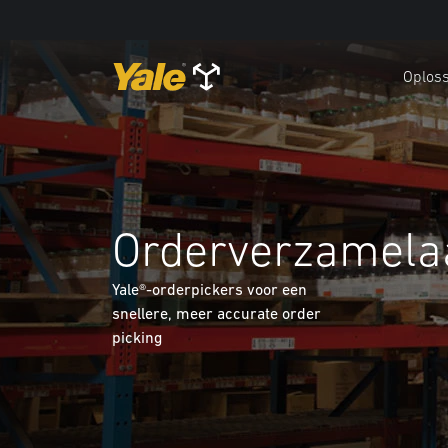
Oploss
Orderverzamela
Yale®-orderpickers voor een
snellere, meer accurate order
picking