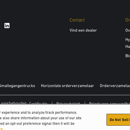
Contact
O
Vind een dealer
Ov
Hy
Ha
Bl
Smallegangentrucks
Horizontale orderverzamelaar
Orderverzamelaa
en voorbehouden.
Certificatie
Privacybeleid
Beleid voor aanvaardba
er experience and to analyze/track performance,
We also share information about your use of our site
Do Not Sell
ed an opt-out preference signal then it will be
cy