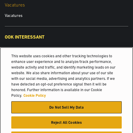
Vacatures
Vacatures
OOK INTERESSANT
Man Up-smallegangentrucks
This website uses cookies and other tracking technologies to
Reachtrucks
enhance user experience and to analyze/track performance,
website activity and traffic, and identify marketing leads on our
website. We also share information about your use of our site
Logistieke oplossingen van derden voor...
with our social media, advertising and analytics partners. If we
have detected an opt-out preference signal then it will be
©2025 Hyster-Yale Materials Handling, Inc., alle rechten
honored. Further information is available in our Cookie
voorbehouden.
Policy.
Cookie Policy
Do Not Sell My Data
Certificatie
Privacybeleid
Beleid voor aanvaardbaar gebruik
Gebruiksvoorwaarden
Cookiebeleid
Reject All Cookies