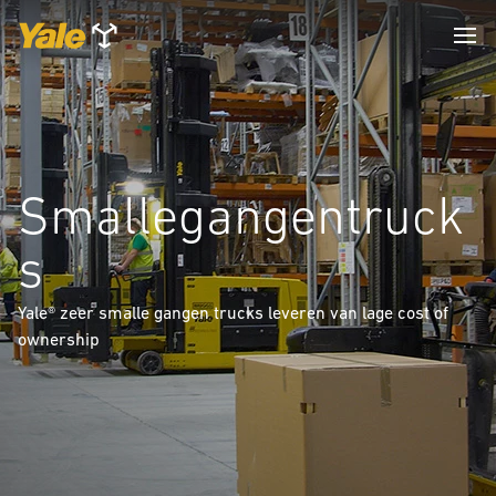
Smallegangentruck
s
Yale® zeer smalle gangen trucks leveren van lage cost of
ownership