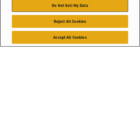
Do Not Sell My Data
Vacatures
Reject All Cookies
Vacatures
Accept All Cookies
OOK INTERESSANT
Oplossingen voor de
Voedingsindustrie
industrie
SLIMMERE ENERGIE VOOR SLIMMERE BEDRIJVEN
Productkiezer
Juli 2020
©2025 Hyster-Yale Materials Handling, Inc., alle rechten
Verkooppunten
voorbehouden.
Certificatie
Privacybeleid
Beleid voor aanvaardbaar gebruik
Gebruiksvoorwaarden
Cookiebeleid