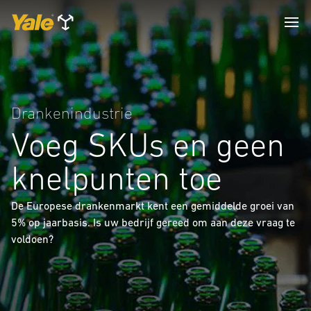
Drankenindustrie
Voeg SKUs en geen
knelpunten toe
De Europese drankenmarkt kent een gemiddelde groei van
5% op jaarbasis. Is uw bedrijf gereed om aan deze vraag te
voldoen?