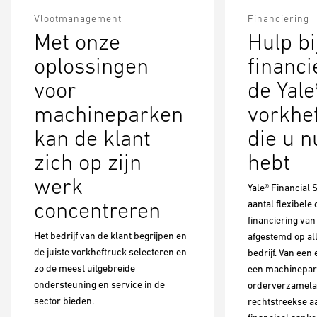
Vlootmanagement
Financiering
Met onze
Hulp bi
oplossingen
financi
voor
de Yale
machineparken
vorkhe
kan de klant
die u n
zich op zijn
hebt
werk
Yale® Financial 
concentreren
aantal flexibele
financiering va
Het bedrijf van de klant begrijpen en
afgestemd op al
de juiste vorkheftruck selecteren en
bedrijf. Van een 
zo de meest uitgebreide
een machinepar
ondersteuning en service in de
orderverzamela
sector bieden.
rechtstreekse a