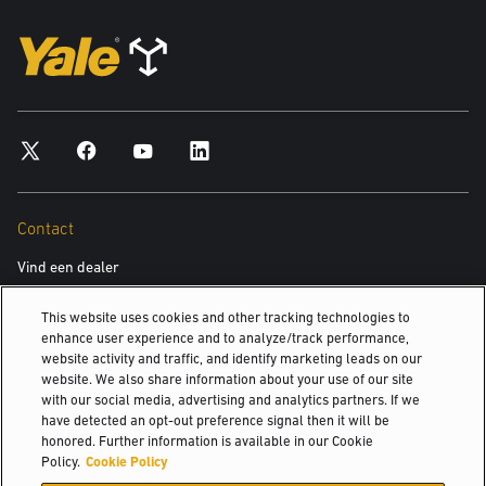
Contact
Vind een dealer
This website uses cookies and other tracking technologies to
enhance user experience and to analyze/track performance,
Ontdek
website activity and traffic, and identify marketing leads on our
website. We also share information about your use of our site
Over ons
with our social media, advertising and analytics partners. If we
Hyster-Yale Materials Handling (HYMH)
have detected an opt-out preference signal then it will be
honored. Further information is available in our Cookie
Blog
Policy.
Cookie Policy