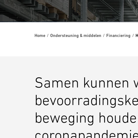
Home
Ondersteuning & middelen
Financiering
H
Samen kunnen 
bevoorradingske
beweging houden
coronapandemi