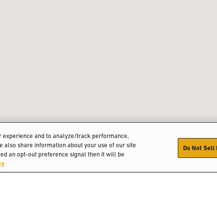
er experience and to analyze/track performance,
We also share information about your use of our site
Do Not Sell
ed an opt-out preference signal then it will be
cy
Oploss