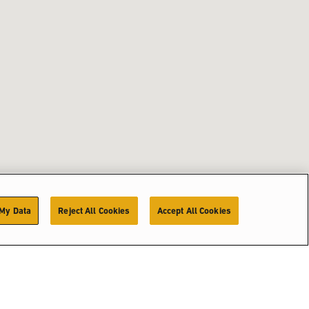
 My Data
Reject All Cookies
Accept All Cookies
ingen voor de
Productkiezer
Verkooppunten