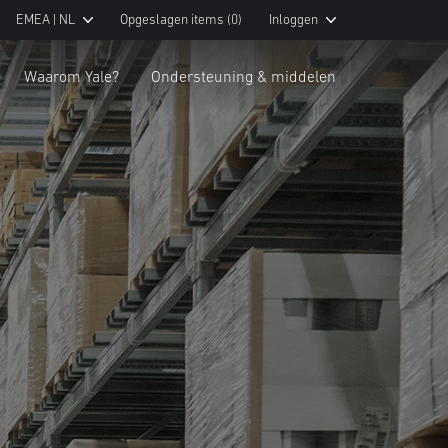
EMEA | NL
Opgeslagen items
(0)
Inloggen
Waarom Yale?
Ondersteuning & middelen