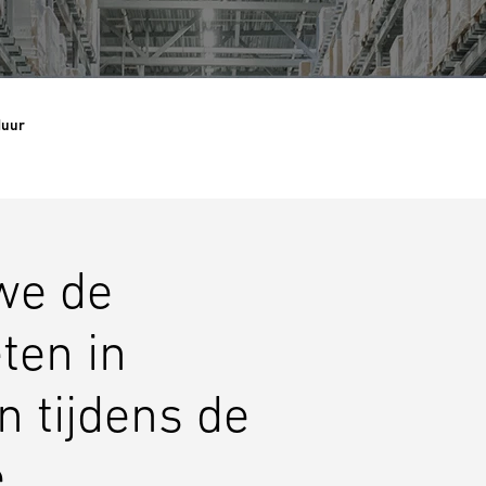
uur
we de
ten in
 tijdens de
e