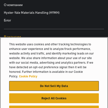
О компании
Hyster-Yale Materials Handling (HYMH)
Блог
Вакансии
This website uses cookies and other tracking technologies to
Вакансии
enhance user experience and to analyze/track performance,
website activity and traffic, and identify marketing leads on our
website. We also share information about your use of our site
with our social media, advertising and analytics partners. If we
© 2026 Hyster-Yale Materials Handling, Inc., all rights reserved.
have detected an opt-out preference signal then it will be
honored. Further information is available in our Cookie
Политика конфиденциальности
Policy.
Cookie Policy
Политика допустимого использования
Do Not Sell My Data
Условия пользования сайтом
Политика в отношении файлов Cookie
Reject All Cookies