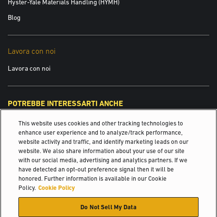
Hyster-Yale Materials Handling (HYMH)
Blog
Lavora con noi
Lavora con noi
POTREBBE INTERESSARTI ANCHE
This website uses cookies and other tracking technologies to
Soluzioni per il sollevamento sin dal 1875.
enhance user experience and to analyze/track performance,
website activity and traffic, and identify marketing leads on our
Ricambi per carrelli elevatori
website. We also share information about your use of our site
with our social media, advertising and analytics partners. If we
Manutenzione delle tue macchine Yale®
have detected an opt-out preference signal then it will be
honored. Further information is available in our Cookie
© 2026 Hyster-Yale Materials Handling, Inc., tutti i diritti riservati.
Policy.
Cookie Policy
Do Not Sell My Data
Certificazione
Politica sulla privacy
Politica dell'uso conforme